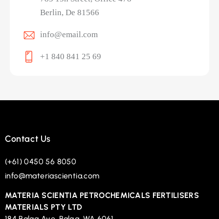
Berlin, De 81566
info@email.com
+1 840 841 25 69
Contact Us
(+61) 0450 56 8050
info@materiascientia.com
MATERIA SCIENTIA PETROCHEMICALS FERTILISERS
MATERIALS PTY LTD
184 Balga Ave, Balga, WA 6061